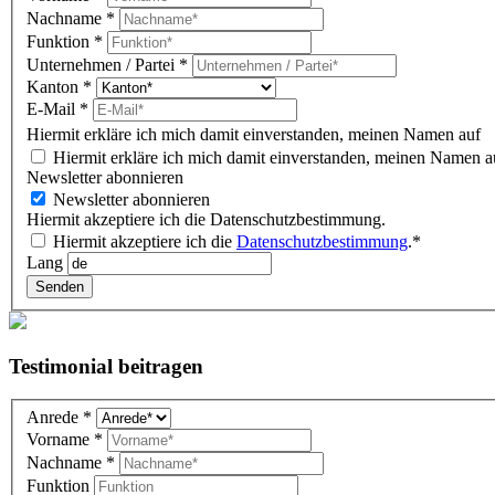
(overlay)
Nachname
*
Funktion
*
Unternehmen / Partei
*
Kanton
*
E-Mail
*
Hiermit erkläre ich mich damit einverstanden, meinen Namen auf d
Hiermit erkläre ich mich damit einverstanden, meinen Namen au
Newsletter abonnieren
Newsletter abonnieren
Hiermit akzeptiere ich die Datenschutzbestimmung.
Hiermit akzeptiere ich die
Datenschutzbestimmung
.*
Lang
Senden
Testimonial beitragen
Testimonial
Anrede
*
DE
Vorname
*
(overlay)
Nachname
*
Funktion