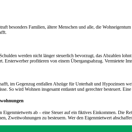
raft besonders Familien, ältere Menschen und alle, die Wohneigentum 
fft.
chulden werden nicht länger steuerlich bevorzugt, das Abzahlen lohnt 
ert. Ersterwerber profitieren von einem Übergangsabzug. Vermietete I
afft, im Gegenzug entfallen Abzüge für Unterhalt und Hypozinsen wei
se. So wird Wohnen insgesamt entlastet und gerechter besteuert. Eine
itwohnungen
igenmietwerts ab – eine Steuer auf ein fiktives Einkommen. Die Reform
nen, Zweitwohnungen zu besteuern. Wer den Eigenmietwert abschaffe