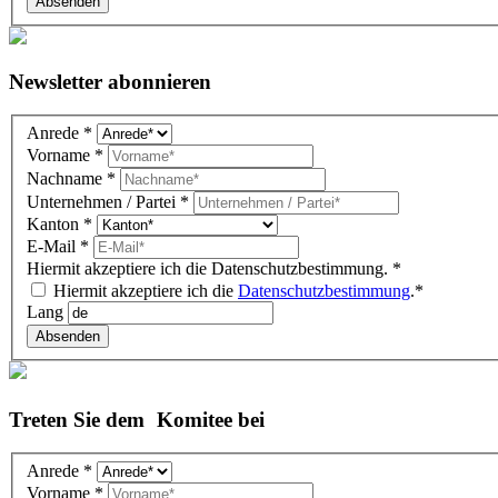
Absenden
Newsletter abonnieren
Newsletter
Anrede
*
DE
Vorname
*
(Gutenberg
Nachname
*
block)
Unternehmen / Partei
*
Kanton
*
E-Mail
*
Hiermit akzeptiere ich die Datenschutzbestimmung.
*
Hiermit akzeptiere ich die
Datenschutzbestimmung
.*
Lang
Absenden
Treten Sie dem Komitee bei
Komitee
Anrede
*
DE
Vorname
*