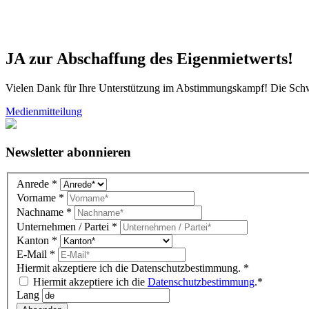
JA zur Abschaffung des Eigenmietwerts!
Vielen Dank für Ihre Unterstützung im Abstimmungskampf! Die Schwe
Medienmitteilung
Newsletter abonnieren
Newsletter
Anrede
*
DE
Vorname
*
(overlay)
Nachname
*
Unternehmen / Partei
*
Kanton
*
E-Mail
*
Hiermit akzeptiere ich die Datenschutzbestimmung.
*
Hiermit akzeptiere ich die
Datenschutzbestimmung
.*
Lang