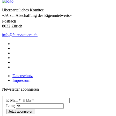
Überparteiliches Komitee
«JA zur Abschaffung des Eigenmietwerts»
Postfach
8032 Zürich
info@faire-steuern.ch
Datenschutz
Impressum
Newsletter abonnieren
Newsletter
E-Mail
*
DE
Lang
(footer)
Jetzt abonnieren