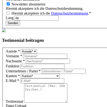
Newsletter abonnieren
Hiermit akzeptiere ich die Datenschutzbestimmung.
Hiermit akzeptiere ich die
Datenschutzbestimmung
.*
Lang
Senden
Testimonial beitragen
Testimonial
Anrede
*
DE
Vorname
*
(overlay)
Nachname
*
Funktion
Unternehmen / Partei
*
Kanton
*
E-Mail
*
Testimonial
Datei-Upload