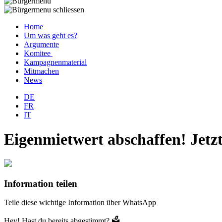
Home
Um was geht es?
Argumente
Komitee
Kampagnenmaterial
Mitmachen
News
DE
FR
IT
Eigenmietwert abschaffen! Jetz
Information teilen
Teile diese wichtige Information über WhatsApp
Hey! Hast du bereits abgestimmt? 🗳️