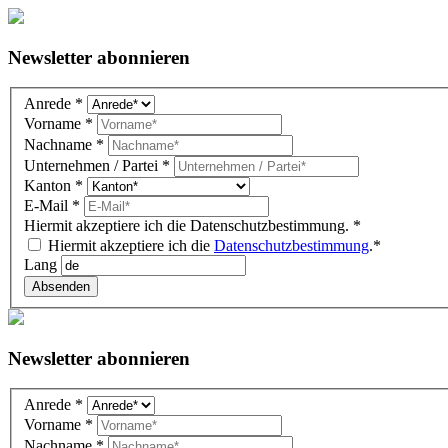
Newsletter abonnieren
Newsletter
Anrede
*
DE
Vorname
*
(overlay)
Nachname
*
Unternehmen / Partei
*
Kanton
*
E-Mail
*
Hiermit akzeptiere ich die Datenschutzbestimmung.
*
Hiermit akzeptiere ich die
Datenschutzbestimmung
.*
Lang
Absenden
Newsletter abonnieren
Newsletter
Anrede
*
DE
Vorname
*
(Gutenberg
Nachname
*