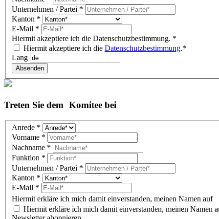
block)
Unternehmen / Partei
*
Kanton
*
E-Mail
*
Hiermit akzeptiere ich die Datenschutzbestimmung.
*
Hiermit akzeptiere ich die
Datenschutzbestimmung
.*
Lang
Absenden
Treten Sie dem Komitee bei
Komitee
Anrede
*
DE
Vorname
*
(overlay)
Nachname
*
Funktion
*
Unternehmen / Partei
*
Kanton
*
E-Mail
*
Hiermit erkläre ich mich damit einverstanden, meinen Namen auf d
Hiermit erkläre ich mich damit einverstanden, meinen Namen au
Newsletter abonnieren