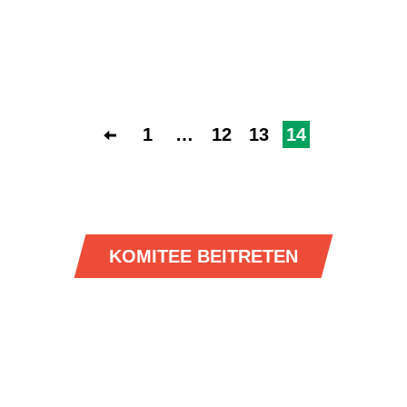
1
…
12
13
14
KOMITEE BEITRETEN