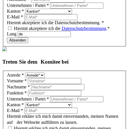
block)
Unternehmen / Partei
*
Kanton
*
E-Mail
*
Hiermit akzeptiere ich die Datenschutzbestimmung.
*
Hiermit akzeptiere ich die
Datenschutzbestimmung
.*
Lang
Absenden
Treten Sie dem Komitee bei
Komitee
Anrede
*
DE
Vorname
*
(overlay)
Nachname
*
Funktion
*
Unternehmen / Partei
*
Kanton
*
E-Mail
*
Hiermit erkläre ich mich damit einverstanden, meinen Namen
auf der Webseite aufführen zu lassen.
Hiermit erkläre ich mich damit einverstanden, meinen