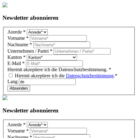
Newsletter abonnieren
Newsletter
Anrede
*
DE
Vorname
*
(overlay)
Nachname
*
Unternehmen / Partei
*
Kanton
*
E-Mail
*
Hiermit akzeptiere ich die Datenschutzbestimmung.
*
Hiermit akzeptiere ich die
Datenschutzbestimmung
.*
Lang
Absenden
Newsletter abonnieren
Newsletter
Anrede
*
DE
Vorname
*
(Gutenberg
Nachname
*