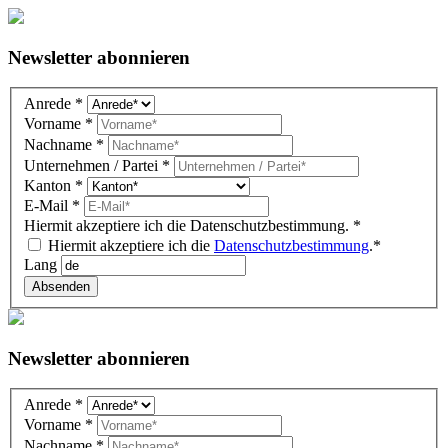
Newsletter abonnieren
Newsletter
Anrede
*
DE
Vorname
*
(overlay)
Nachname
*
Unternehmen / Partei
*
Kanton
*
E-Mail
*
Hiermit akzeptiere ich die Datenschutzbestimmung.
*
Hiermit akzeptiere ich die
Datenschutzbestimmung
.*
Lang
Absenden
Newsletter abonnieren
Newsletter
Anrede
*
DE
Vorname
*
(Gutenberg
Nachname
*