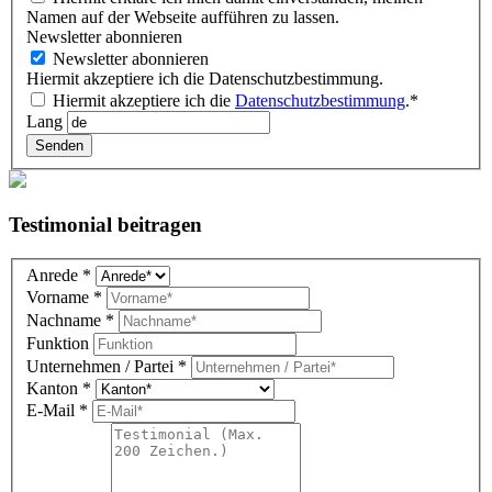
Namen auf der Webseite aufführen zu lassen.
Newsletter abonnieren
Newsletter abonnieren
Hiermit akzeptiere ich die Datenschutzbestimmung.
Hiermit akzeptiere ich die
Datenschutzbestimmung
.*
Lang
Senden
Testimonial beitragen
Testimonial
Anrede
*
DE
Vorname
*
(overlay)
Nachname
*
Funktion
Unternehmen / Partei
*
Kanton
*
E-Mail
*