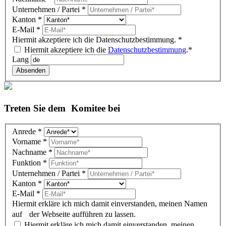
block)
Unternehmen / Partei
*
Kanton
*
E-Mail
*
Hiermit akzeptiere ich die Datenschutzbestimmung.
*
Hiermit akzeptiere ich die
Datenschutzbestimmung
.*
Lang
Absenden
Treten Sie dem Komitee bei
Komitee
Anrede
*
DE
Vorname
*
(overlay)
Nachname
*
Funktion
*
Unternehmen / Partei
*
Kanton
*
E-Mail
*
Hiermit erkläre ich mich damit einverstanden, meinen Namen
auf der Webseite aufführen zu lassen.
Hiermit erkläre ich mich damit einverstanden, meinen